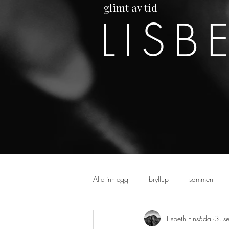
glimt av tid
LISB
Alle innlegg
bryllup
sammen
Lisbeth Finsådal
3. s