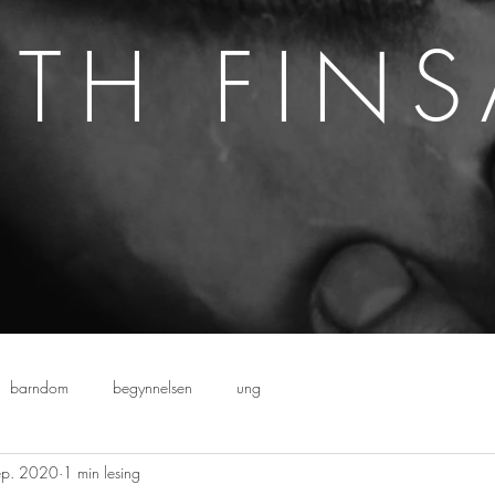
ETH FIN
barndom
begynnelsen
ung
ep. 2020
1 min lesing