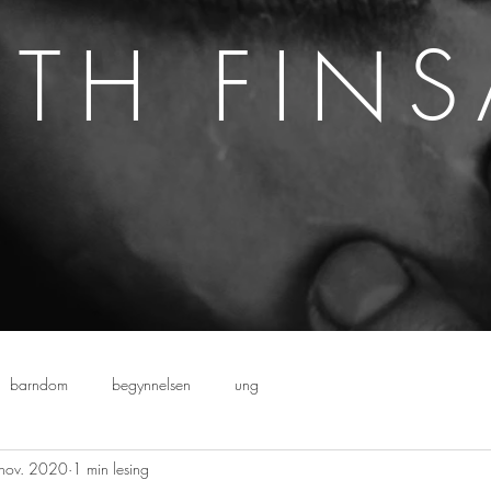
ETH FIN
barndom
begynnelsen
ung
nov. 2020
1 min lesing