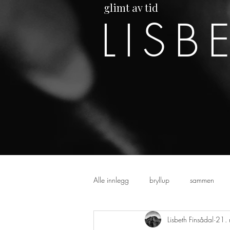
glimt av tid
LISB
Alle innlegg
bryllup
sammen
Lisbeth Finsådal
21. 