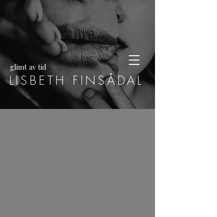
glimt av tid
LISBETH FINSÅDAL