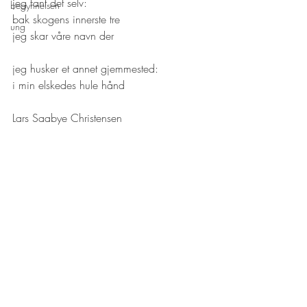
jeg fant det selv:
begynnelsen
bak skogens innerste tre
ung
jeg skar våre navn der
jeg husker et annet gjemmested:
i min elskedes hule hånd
Lars Saabye Christensen