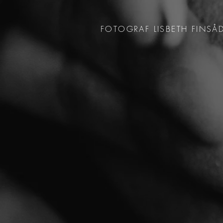
FOTOGRAF LISBETH FINSÅ