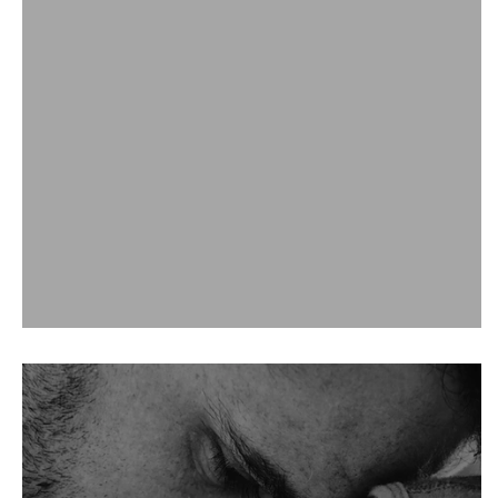
Det finns glädje