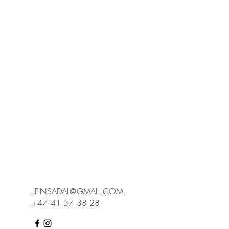
LFINSADAL@GMAIL.COM
+47 41 57 38 28