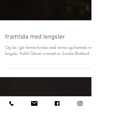
framtida med lengsler
Og lat i går famne fortida med minne og framtida med
lengsler. Kahlil Gibran oversatt av Sondre Bratland