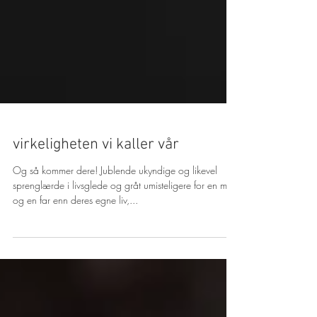
virkeligheten vi kaller vår
Og så kommer dere! Jublende ukyndige og likevel
sprenglærde i livsglede og gråt umisteligere for en mor
og en far enn deres egne liv,...