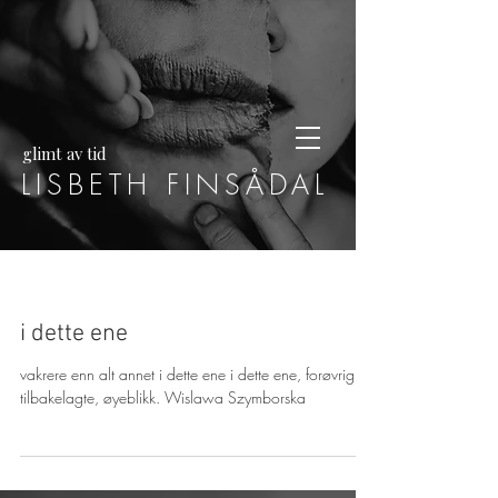
glimt av tid
LISBETH FINSÅDAL
i dette ene
vakrere enn alt annet i dette ene i dette ene, forøvrig alt
tilbakelagte, øyeblikk. Wislawa Szymborska