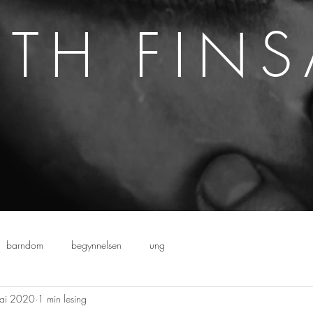
ETH FIN
barndom
begynnelsen
ung
mai 2020
1 min lesing