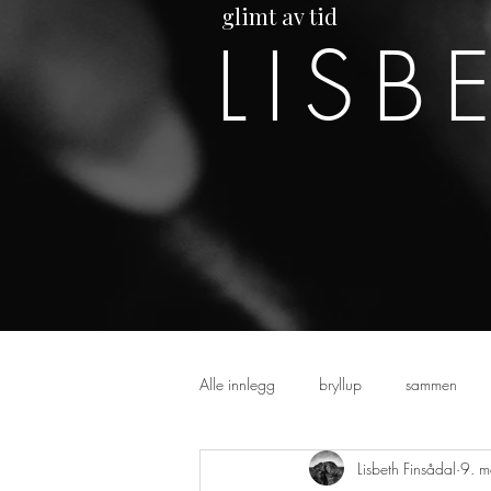
glimt av tid
LISB
Alle innlegg
bryllup
sammen
Lisbeth Finsådal
9. 