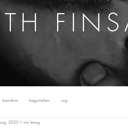
ETH FIN
barndom
begynnelsen
ung
 aug. 2020
1 min lesing