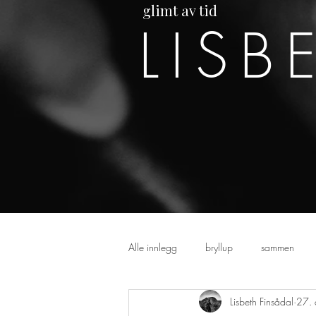
glimt av tid
LISB
Alle innlegg
bryllup
sammen
Lisbeth Finsådal
27.