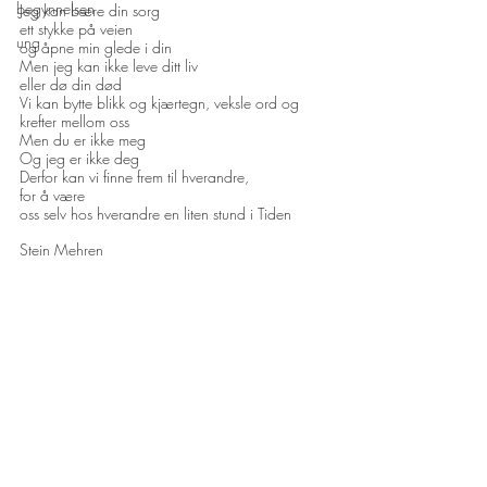
begynnelsen
Jeg kan bære din sorg 
ett stykke på veien
ung
og åpne min glede i din
Men jeg kan ikke leve ditt liv 
eller dø din død
Vi kan bytte blikk og kjærtegn, veksle ord og 
krefter mellom oss 
Men du er ikke meg 
Og jeg er ikke deg
Derfor kan vi finne frem til hverandre, 
for å være 
oss selv hos hverandre en liten stund i Tiden 
Stein Mehren