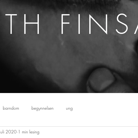
ETH FIN
barndom
begynnelsen
ung
juli 2020
1 min lesing